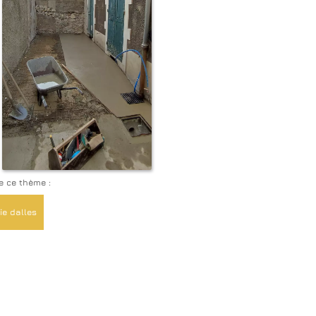
e ce thème :
e dalles