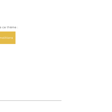
e ce thème :
molitions