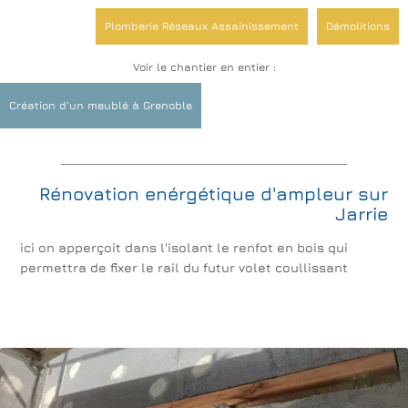
Plomberie Réseaux Assainissement
Démolitions
Voir le chantier en entier :
Electricité
Verrières: Laisser rentrer la lumière
Création d'un meublé à Grenoble
Rénovations de sols
Salles de bain et WC
Platrerie Isolation
Décoration Revêtements Peinture
Rénovation enérgétique d'ampleur sur
Cuisines
Création de logements meublés
Jarrie
ici on apperçoit dans l'isolant le renfot en bois qui
permettra de fixer le rail du futur volet coullissant