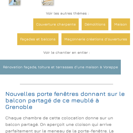
Voir les autres thèmes :
Couverture charpente
Démolitions
Maison
Façades et balcons
Maçonnerie créations d'ouvertures
Voir le chantier en entier :
Rénovations de sols
Platrerie Isolation
Rénovation façade, toiture et terrasses d'une maison à Voreppe
Extérieurs Terrasses Piscines
Décoration Revêtements Peinture
Nouvelles porte fenêtres donnant sur le
balcon partagé de ce meublé à
Grenoble
Chaque chambre de cette colocation donne sur un
balcon partagé. On aperçoit une cloison qui arrive
parfaitement sur le meneau de la porte-fenêtre. La