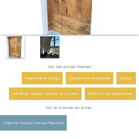
Voir les autres thèmes :
Maçonnerie dalles
Couverture charpente
Maison
Verrières: Laisser rentrer la lumière
Création de mezzanines
Voir le chantier en entier :
Platrerie Isolation
Energie Chauffage Climatisation
Création Maison neuve Méaudre
Aménagements de combles