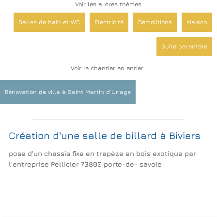
Voir les autres thèmes :
Salles de bain et WC
Electricité
Démolitions
Maison
Suite parentale
Voir le chantier en entier :
Rénovation de villa à Saint Martin d'Uriage
Création d'une salle de billard à Biviers
pose d'un chassis fixe en trapèze en bois exotique par
l'entreprise Pellicier 73800 porte-de- savoie