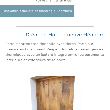
Voir le chantier en entier :
Suite parentale
Cuisines
Décoration Revêtements Peinture
Rénovation complète de standing à Chambéry
Création Maison neuve Méaudre
Porte d'entrée traditionnelle avec tierce. Porte sur
mesure en bois massif. Respect toutefois des exigences
thermiques avec un isolant intégré entre les parements
intérieurs et extérieurs de la porte.