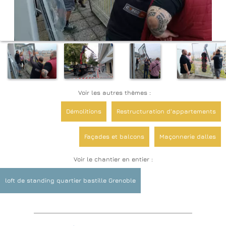
Voir les autres thèmes :
Démolitions
Restructuration d'appartements
Façades et balcons
Maçonnerie dalles
Voir le chantier en entier :
Plomberie Réseaux Assainissement
loft de standing quartier bastille Grenoble
Electricité
Verrières: Laisser rentrer la lumière
Rénovations de sols
Salles de bain et WC
Platrerie Isolation