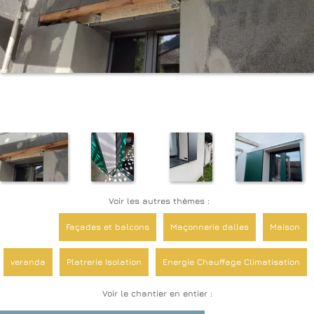
Voir les autres thèmes :
Façades et balcons
Maçonnerie dalles
Maison
veranda
Platrerie Isolation
Energie Chauffage Climatisation
Voir le chantier en entier :