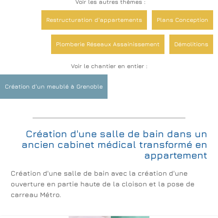
Voir les autres thèmes :
Restructuration d'appartements
Plans Conception
Plomberie Réseaux Assainissement
Démolitions
Voir le chantier en entier :
Menuiseries extérieures, galandages et veranda
Création d'un meublé à Grenoble
Electricité
Verrières: Laisser rentrer la lumière
Rénovations de sols
Platrerie Isolation
Création d'une salle de bain dans un
Décoration Revêtements Peinture
ancien cabinet médical transformé en
appartement
Cuisines
Création de logements meublés
Création d'une salle de bain avec la création d'une
ouverture en partie haute de la cloison et la pose de
carreau Métro.