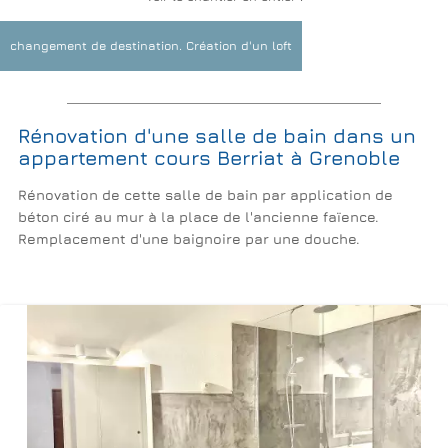
Aménagements de combles
Verrières: Laisser rentrer la lumière
changement de destination. Création d'un loft
Extérieurs Terrasses Piscines
Décoration Revêtements Peinture
Rénovation d'une salle de bain dans un
appartement cours Berriat à Grenoble
Rénovation de cette salle de bain par application de
béton ciré au mur à la place de l'ancienne faïence.
Remplacement d'une baignoire par une douche.