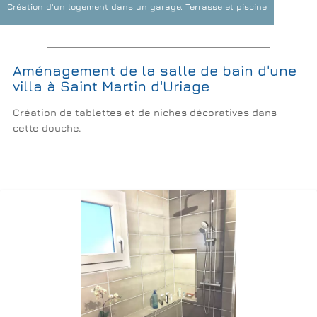
Création d'un logement dans un garage. Terrasse et piscine
Plomberie Réseaux Assainissement
Electricité
Energie Chauffage Climatisation
Aménagement de la salle de bain d'une
Extérieurs Terrasses Piscines
Cuisines
Rénovations de sols
villa à Saint Martin d'Uriage
Création de tablettes et de niches décoratives dans
cette douche.