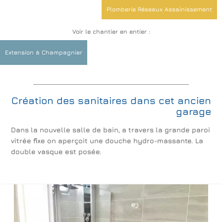
Plomberie Réseaux Assainissement
Voir le chantier en entier :
Menuiseries extérieures, galandages et veranda
Extension à Champagnier
Extérieurs Terrasses Piscines
Rénovations de sols
Création des sanitaires dans cet ancien
garage
Dans la nouvelle salle de bain, a travers la grande paroi
vitrée fixe on aperçoit une douche hydro-massante. La
double vasque est posée.