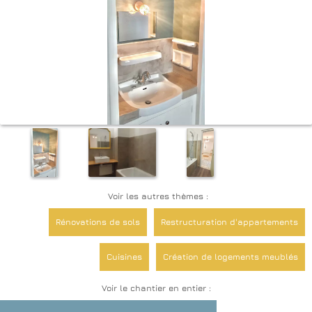
Voir les autres thèmes :
Rénovations de sols
Restructuration d'appartements
Cuisines
Création de logements meublés
Voir le chantier en entier :