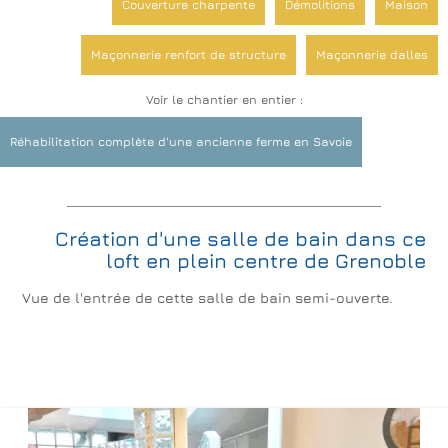
Couverture charpente
Démolitions
Maison
Maçonnerie renfort de structure
Maçonnerie dalles
Voir le chantier en entier :
Façades et balcons
Maçonnerie créations d'ouvertures
Réhabilitation complète d'une ancienne ferme en Savoie
Plomberie Réseaux Assainissement
Escaliers
Menuiseries extérieures, galandages et veranda
Création d'une salle de bain dans ce
Rénovations de sols
Platrerie Isolation
loft en plein centre de Grenoble
Vue de l'entrée de cette salle de bain semi-ouverte.
Décoration Revêtements Peinture