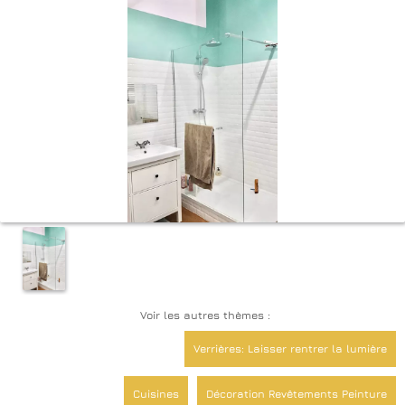
Voir les autres thèmes :
Verrières: Laisser rentrer la lumière
Cuisines
Décoration Revêtements Peinture