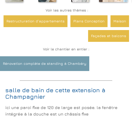
Voir les autres thèmes :
Restructuration d'appartements
Plans Conception
Maison
Façades et balcons
Voir le chantier en entier :
Menuiseries extérieures, galandages et veranda
Rénovation complète de standing à Chambéry
Suite parentale
Cuisines
Décoration Revêtements Peinture
salle de bain de cette extension à
Champagnier
ici une paroi fixe de 120 de large est posée. la fenêtre
intégrée à la douche est un châssis fixe